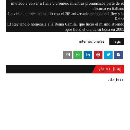
invitado a volver a Italia", bromeó, mientras pronunciaba parte de su
discurso en italiano.
La visita también coincidió con el 20º aniversario de boda del Rey y la
Reina.
El Rey rindió homenaje a la Reina Camila, que lució el mismo atuendo
que llevó el día de su boda en 2005.
internacionales
Tags
إرسال تعليق
0 تعليقات