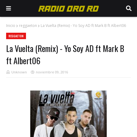
Inicio
reggaeton
La Vuelta (Remix) - Yo Soy AD ft Mark B ft Albert06
REGGAETON
La Vuelta (Remix) - Yo Soy AD ft Mark B
ft Albert06
Unknown
noviembre 09, 2016