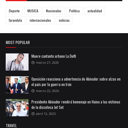
Deporte
MUSICA
Nacionales
Politica
actualidad
farandula
internacionales
noticias
MOST POPULAR
Muere cantante urbano La Delfi
marzo 27, 2020
Oposición reacciona a advertencia de Abinader sobre alzas en
el país por la guerra en Irán
marzo 22, 2026
Presidente Abinader rendirá homenaje en Haina a las víctimas
de la discoteca Jet Set
abril 12, 2025
TRAVEL