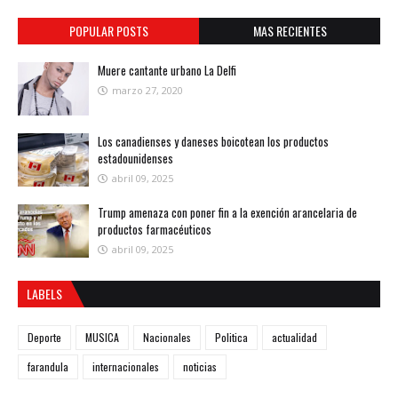
POPULAR POSTS
MAS RECIENTES
Muere cantante urbano La Delfi
marzo 27, 2020
Los canadienses y daneses boicotean los productos
estadounidenses
abril 09, 2025
Trump amenaza con poner fin a la exención arancelaria de
productos farmacéuticos
abril 09, 2025
LABELS
Deporte
MUSICA
Nacionales
Politica
actualidad
farandula
internacionales
noticias