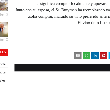
significa comprar localmente y apoyar a l
Junto con su esposa, el Sr. Brayman ha reemplazado to
أبريل 09, 
solía comprar, incluido su vino preferido anterio
أبريل 09, 
ELS
orte
itica
ales