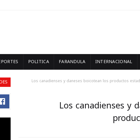
EPORTES
POLITICA
FARANDULA
INTERNACIONAL
Los canadienses y daneses boicotean los productos esta
DES
Los canadienses y d
produc