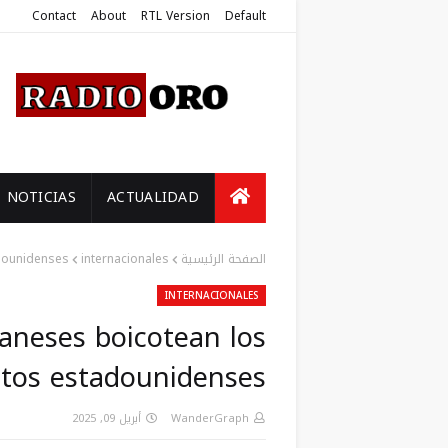
Contact
About
RTL Version
Default
NOTICIAS
ACTUALIDAD
dounidenses
internacionales
الصفحة الرئيسية
INTERNACIONALES
aneses boicotean los
tos estadounidenses
أبريل 09, 2025
WanderGraph