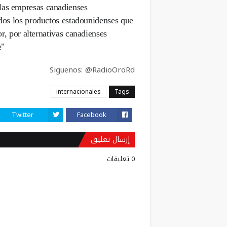
as empresas canadienses".
dos los productos estadounidenses que
r, por alternativas canadienses.
"El vino tinto Lucke
Siguenos: @RadioOroRd
internacionales
Tags
Twitter
Facebook
إرسال تعليق
0 تعليقات