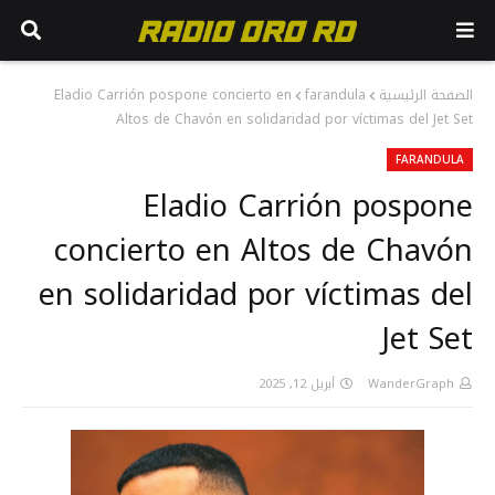
Eladio Carrión pospone concierto en
farandula
الصفحة الرئيسية
Altos de Chavón en solidaridad por víctimas del Jet Set
FARANDULA
Eladio Carrión pospone
concierto en Altos de Chavón
en solidaridad por víctimas del
Jet Set
أبريل 12, 2025
WanderGraph