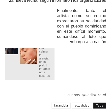
la nueva fecha, según informaron los organizadores.
Finalmente, tanto el
Contenido
artista como su equipo
Interesante
expresaron su solidaridad
con el pueblo dominicano
Adopae lamenta profundamente la
trágica muerte de Rubby Pérez en
en este difícil momento,
desplome de discoteca Jet Set
sumándose al luto que
Rubby Pérez: Un
embarga a la nación
Legado Inolvidable
Cmo
calmar
la
alergia
en la
piel: 3
tratamie
ntos
caseros
Siguenos: @RadioOroRd
farandula
actualidad
Tags